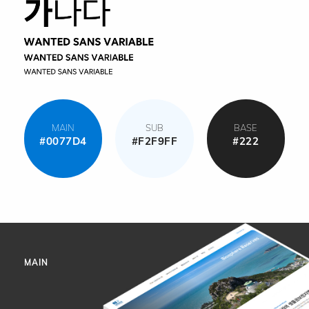
MAIN
SUB
BASE
#0077D4
#F2F9FF
#222
MAIN